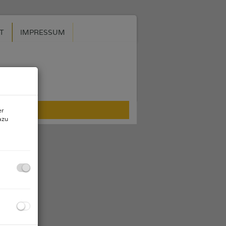
T
IMPRESSUM
er
azu