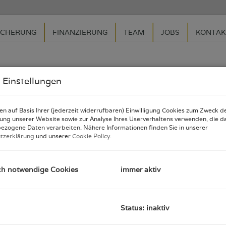
ICHERUNG
FINANZIERUNG
TEAM
JOBS
KONTAK
 Einstellungen
icherung
|
Impressum
|
Datenschutz
n auf Basis Ihrer (jederzeit widerrufbaren) Einwilligung Cookies zum Zweck d
ung unserer Website sowie zur Analyse Ihres Userverhaltens verwenden, die d
ezogene Daten verarbeiten. Nähere Informationen finden Sie in unserer
tzerklärung
und unserer
Cookie Policy
.
ch notwendige Cookies
immer aktiv
Status: inaktiv