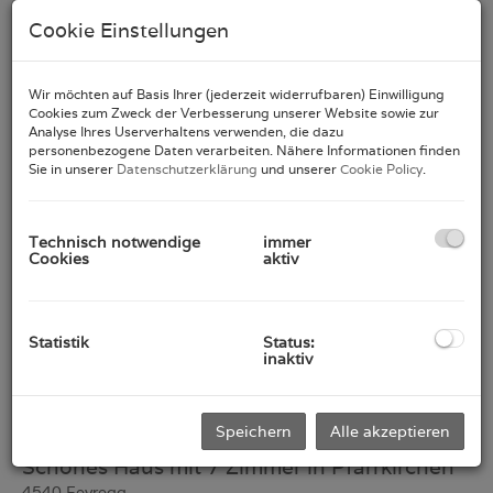
Cookie Einstellungen
Zimmer
-
Wir möchten auf Basis Ihrer (jederzeit widerrufbaren) Einwilligung
PLZ
Cookies zum Zweck der Verbesserung unserer Website sowie zur
Analyse Ihres Userverhaltens verwenden, die dazu
personenbezogene Daten verarbeiten. Nähere Informationen finden
Sie in unserer
Datenschutzerklärung
und unserer
Cookie Policy
.
Weitere Suchoptionen
Filter zurücksetzen
Technisch notwendige
immer
Cookies
aktiv
Suchen
Statistik
Status:
inaktiv
1
2
3
Speichern
Alle akzeptieren
Schönes Haus mit 7 Zimmer in Pfarrkirchen
4540 Feyregg