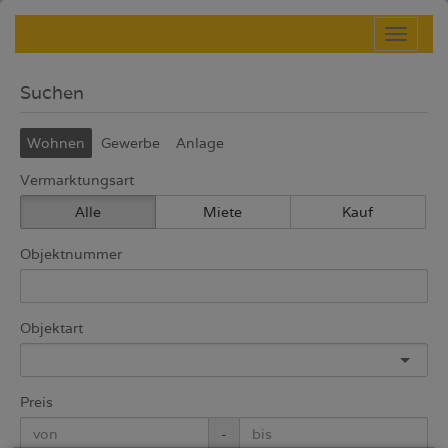
Navig
Suchen
Wohnen
Gewerbe
Anlage
Vermarktungsart
Alle
Miete
Kauf
Objektnummer
Objektart
Preis
-