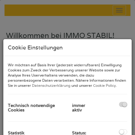
Navig
Willkommen bei IMMO STABIL!
Wir bieten Ihnen, mit unserer jahrelangen Erfahrung
Cookie Einstellungen
und kompetenten Mitarbeitern, die individuelle,
optimale und stabile Beratung für folgende Bereiche:
Wir möchten auf Basis Ihrer (jederzeit widerrufbaren) Einwilligung
Cookies zum Zweck der Verbesserung unserer Website sowie zur
Analyse Ihres Userverhaltens verwenden, die dazu
Immobilien
personenbezogene Daten verarbeiten. Nähere Informationen finden
Sie in unserer
Datenschutzerklärung
und unserer
Cookie Policy
.
Finanzierung
Technisch notwendige
immer
Cookies
aktiv
Versicherung
Statistik
Status: