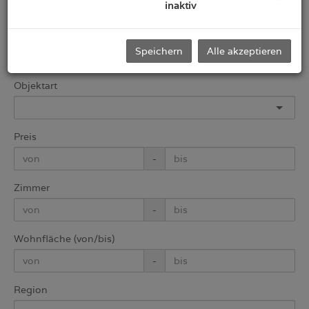
Immobilien Schnellsuche
inaktiv
Vermarktungsart
Speichern
Alle akzeptieren
Alle
Miete
Kauf
Objektart
Preis
-
Zimmer
-
Wohnfläche (von/bis)
-
Region