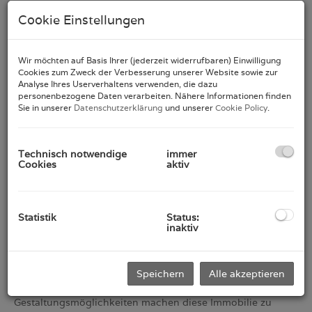
Cookie Einstellungen
Wir möchten auf Basis Ihrer (jederzeit widerrufbaren) Einwilligung
Cookies zum Zweck der Verbesserung unserer Website sowie zur
Analyse Ihres Userverhaltens verwenden, die dazu
Beschreibung
personenbezogene Daten verarbeiten. Nähere Informationen finden
Sie in unserer
Datenschutzerklärung
und unserer
Cookie Policy
.
Entdecken Sie diese herausragende
Investitionsmöglichkeit! Ein beeindruckendes
Technisch notwendige
immer
Zinshaus/Renditeobjekt in 1090 Wien bietet Ihnen die
Cookies
aktiv
perfekte Gelegenheit, von der dynamischen Entwicklung
und der hohen Nachfrage nach Wohnraum in einer der
beliebtesten Städte Europas zu profitieren.
Statistik
Status:
Mit einer großzügigen Fläche von 1.032 m² plus 656m²
inaktiv
baugenehmigten Rohdachboden bietet diese Immobilie
ausreichend Platz für verschiedene
Nutzungsmöglichkeiten. Ob als langfristige Vermietung
Speichern
Alle akzeptieren
oder als Teil Ihres Immobilienportfolios – die vielseitigen
Möglichkeiten werden Sie begeistern. Die vielfältigen
Gestaltungsmöglichkeiten machen diese Immobilie zu